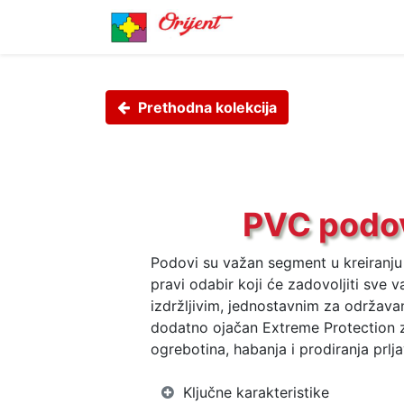
Prethodna kolekcija
PVC podov
Podovi su važan segment u kreiranju 
pravi odabir koji će zadovoljiti sve 
izdržljivim, jednostavnim za održava
dodatno ojačan Extreme Protection z
ogrebotina, habanja i prodiranja prlja
Ključne karakteristike