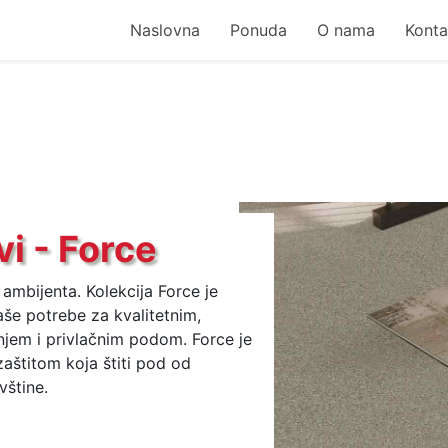
Naslovna
Ponuda
O nama
Konta
i - Force
ambijenta. Kolekcija Force je
vaše potrebe za kvalitetnim,
njem i privlačnim podom. Force je
aštitom koja štiti pod od
vštine.