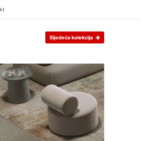
kt
Sljedeća kolekcija