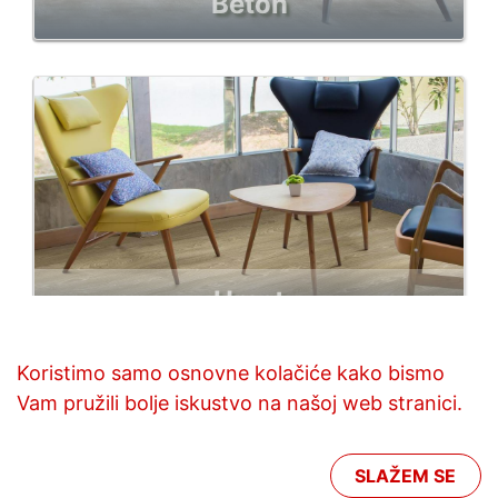
Beton
Hrast
Koristimo samo osnovne kolačiće kako bismo
Vam pružili bolje iskustvo na našoj web stranici.
SLAŽEM SE